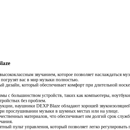
laze
высококлассным звучанием, которое позволяет наслаждаться му
 погрузят вас в мир музыки полностью.
 дизайн, который обеспечивает комфорт при длительной носке. 
ы с большинством устройств, таких как компьютеры, ноутбуки, 
тройствах без проблем.
укции, наушники DEXP Blaze обладают хорошей звукоизоляцией,
при прослушивании музыки в шумных местах или на улице.
ественных материалов, что обеспечивает им долгий срок служб
чания.
ный пульт управления, который позволяет легко регулировать гр