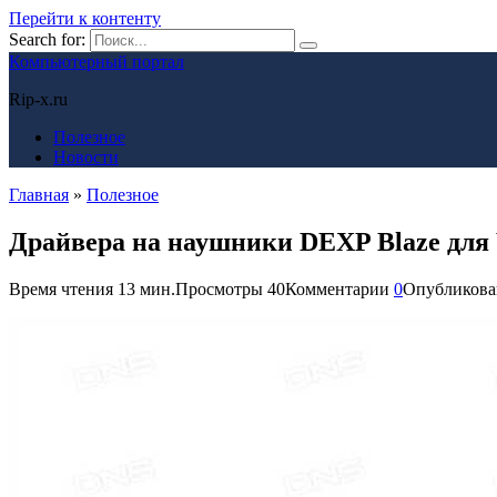
Перейти к контенту
Search for:
Компьютерный портал
Rip-x.ru
Полезное
Новости
Главная
»
Полезное
Драйвера на наушники DEXP Blaze для 
Время чтения
13 мин.
Просмотры
40
Комментарии
0
Опубликова