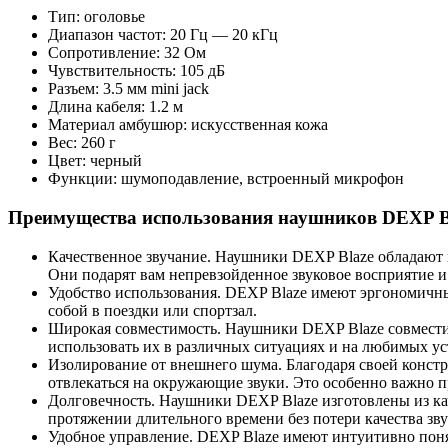
Тип: оголовье
Диапазон частот: 20 Гц — 20 кГц
Сопротивление: 32 Ом
Чувствительность: 105 дБ
Разъем: 3.5 мм mini jack
Длина кабеля: 1.2 м
Материал амбушюр: искусственная кожа
Вес: 260 г
Цвет: черный
Функции: шумоподавление, встроенный микрофон
Преимущества использования наушников DEXP B
Качественное звучание. Наушники DEXP Blaze обладают 
Они подарят вам непревзойденное звуковое восприятие и
Удобство использования. DEXP Blaze имеют эргономичный
собой в поездки или спортзал.
Широкая совместимость. Наушники DEXP Blaze совместим
использовать их в различных ситуациях и на любимых ус
Изолирование от внешнего шума. Благодаря своей констр
отвлекаться на окружающие звуки. Это особенно важно 
Долговечность. Наушники DEXP Blaze изготовлены из кач
протяжении длительного времени без потери качества зву
Удобное управление. DEXP Blaze имеют интуитивно понят