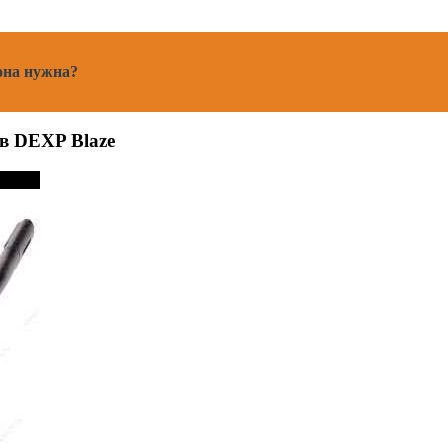
 она нужна?
в DEXP Blaze