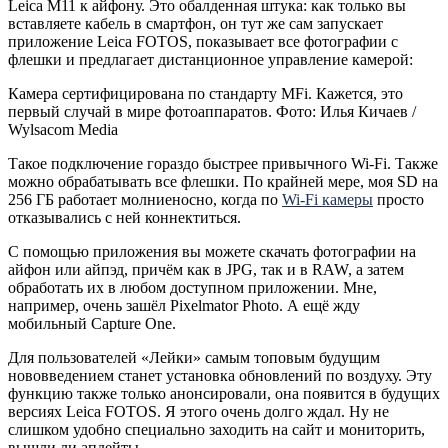
Leica M11 к айфону. Это обалденная штука: как только вы
вставляете кабель в смартфон, он тут же сам запускает
приложение Leica FOTOS, показывает все фотографии с
флешки и предлагает дистанционное управление камерой:
Камера сертифицирована по стандарту MFi. Кажется, это
первый случай в мире фотоаппаратов. Фото: Илья Кичаев /
Wylsacom Media
Такое подключение гораздо быстрее привычного Wi-Fi. Также
можно обрабатывать все флешки. По крайней мере, моя SD на
256 ГБ работает молниеносно, когда по
Wi-Fi камеры
просто
отказывались с ней коннектиться.
С помощью приложения вы можете скачать фотографии на
айфон или айпэд, причём как в JPG, так и в RAW, а затем
обработать их в любом доступном приложении. Мне,
например, очень зашёл Pixelmator Photo. А ещё жду
мобильный Capture One.
Для пользователей «Лейки» самым топовым будущим
нововведением станет установка обновлений по воздуху. Эту
функцию также только анонсировали, она появится в будущих
версиях Leica FOTOS. Я этого очень долго ждал. Ну не
слишком удобно специально заходить на сайт и мониторить,
вышли ли апдейты.