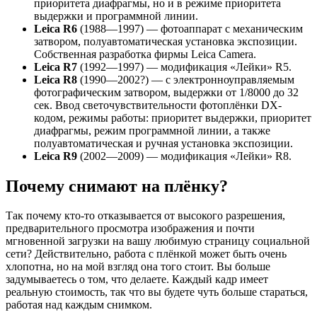
приоритета диафрагмы, но и в режиме приоритета
выдержки и программной линии.
Leica R6
(1988—1997) — фотоаппарат с механическим
затвором, полуавтоматическая установка экспозиции.
Собственная разработка фирмы Leica Camera.
Leica R7
(1992—1997) — модификация «Лейки» R5.
Leica R8
(1990—2002?) — с электронноуправляемым
фотографическим затвором, выдержки от 1/8000 до 32
сек. Ввод светочувствительности фотоплёнки DX-
кодом, режимы работы: приоритет выдержки, приоритет
диафрагмы, режим программной линии, а также
полуавтоматическая и ручная установка экспозиции.
Leica R9
(2002—2009) — модификация «Лейки» R8.
Почему снимают на плёнку?
Так почему кто-то отказывается от высокого разрешения,
предварительного просмотра изображения и почти
мгновенной загрузки на вашу любимую страницу социальной
сети? Действительно, работа с плёнкой может быть очень
хлопотна, но на мой взгляд она того стоит. Вы больше
задумываетесь о том, что делаете. Каждый кадр имеет
реальную стоимость, так что вы будете чуть больше стараться,
работая над каждым снимком.