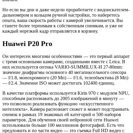
Но если вы дни и даже недели проработаете с видоискателем-
дальномером и кольцом ручной настройки, то наберетесь
опыта, ваша скорость работы с камерой увеличивается. Вы
станете более терпимым к собственным снимкам, и уже не
каждый нерезкий кадр отправляется в корзину.
Huawei P20 Pro
Он интересен многими особенностями — это первый аппарат
с тремя основными камерами, созданными вместе с Leica. В
них используется оптика VARIO-SUMMILUX-H 27-80mm:
значение диафрагмы основного 40 мегапиксельного сенсора
— f/1.8, монохромного (20 Мп) — f/1.6, телеобъектива (8 Мп)
— f/2.4. Значение ISO может достигать 102400 единиц.
В качестве платформы используется Kirin 970 с модулем NPU,
способным распознавать до 2005 изображений в минуту —
это позволило реализовать функцию «искусственного
интеллекта». Камера распознает сюжет и может подстраивать
снимок в рамках 19 знакомых ей категорий и 500 наборов
параметров. Для обучения своей нейронной сети Huawei
использовали больше 100 миллионов фотографий. Есть что
предложить и по части видео — это съемка Full HD видео с