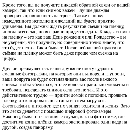
Кроме того, вы не получите никакой обратной связи от вашей
камеры, так что если снимок важен – лучше дважды
проверить правильность настроек. Также в эпоху
немедленного исполнения желаний вы будете приятно
удивлены. Вы должны ждать результатов съемки на плёнку,
иногда всего час, но все равно придется ждать. Каждая съемка
на плёнку – это как ваш День рождения или Рождество – вы
не уверены, что получите, но совершенно точно знаете, что
это будет нечто. Так и бывает. После небольшой практики
съёмка на плёнку может быть даже проще чем съёмка на
цифру.
Другие преимущества: ваши друзья не смогут удалить
смешные фотографии, на которых они вытворяли глупости,
ваша подруга не будет останавливать вас после каждого
снимка чтобы убедиться, что ее волосы правильно уложены и
требовать переделать снимок если это не так. И это
действительно трудно — прийти домой с попойки, проявить
плёнку, отсканировать негативы и затем загрузить
фотографии в интернет, где их увидят родители и жених. Зато
это легко делается с помощью цифровой фотокамеры.
Наконец, бывают счастливые случаи, как на фото ниже, где
достигнув конца плёнки камера экспонировала один кадр на
другой, создав панораму.