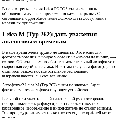
В целом третья версия Leica FOTOS стала отличным
обновлением лучшего приложения камер на рынке. С
сегодняшнего дня обновление должно стать доступным в
магазинах приложений.
Leica M (Typ 262):дань уважения
аналоговым временам
В наше время очень трудно не спешить. Это касается и
фотографирования: выбираем объект, нажимаем на кнопку —­
готово. Об остальном позаботится моментальный автофокус и
скоростная серийная съемка. И вот мы получаем фотографии с
отличной резкостью, всё остальное беспощадно
выбраковывается. У Leica всё иначе.
Автофокус? Leica M (Typ 262) с ним не знакома. Здесь
фотографу поможет фокусирующее устройство
Большой или указательный палец левой руки осторожно
поворачивает кольцо фокусировки на объективе, пока
раздвоенное изображение в видоискателе не станет единым.
Эта процедура занимает несколько секунд, по крайней мере,
вначале