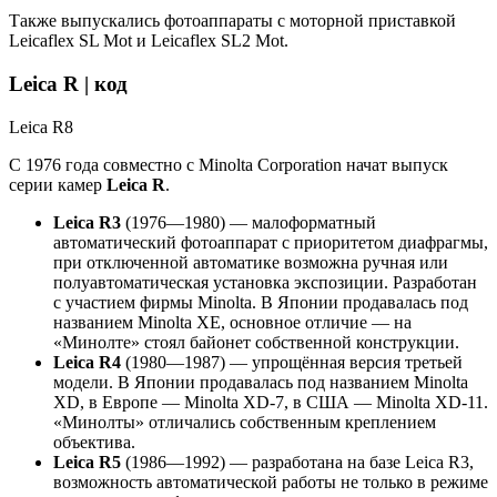
Также выпускались фотоаппараты с моторной приставкой
Leicaflex SL Mot и Leicaflex SL2 Mot.
Leica R | код
Leica R8
С 1976 года совместно с Minolta Corporation начат выпуск
серии камер
Leica R
.
Leica R3
(1976—1980) — малоформатный
автоматический фотоаппарат с приоритетом диафрагмы,
при отключенной автоматике возможна ручная или
полуавтоматическая установка экспозиции. Разработан
с участием фирмы Minolta. В Японии продавалась под
названием Minolta XE, основное отличие — на
«Минолте» стоял байонет собственной конструкции.
Leica R4
(1980—1987) — упрощённая версия третьей
модели. В Японии продавалась под названием Minolta
XD, в Европе — Minolta XD-7, в США — Minolta XD-11.
«Минолты» отличались собственным креплением
объектива.
Leica R5
(1986—1992) — разработана на базе Leica R3,
возможность автоматической работы не только в режиме