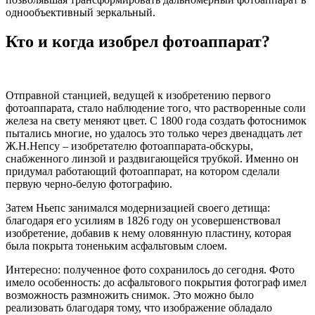
однообъективный зеркальный.
Кто и когда изобрел фотоаппарат?
Отправной станцией, ведущей к изобретению первого
фотоаппарата, стало наблюдение того, что растворенные соли
железа на свету меняют цвет. С 1800 года создать фотоснимок
пытались многие, но удалось это только через двенадцать лет
Ж.Н.Непсу – изобретателю фотоаппарата-обскуры,
снабженного линзой и раздвигающейся трубкой. Именно он
придумал работающий фотоаппарат, на котором сделали
первую черно-белую фотографию.
Затем Ньепс занимался модернизацией своего детища:
благодаря его усилиям в 1826 году он усовершенствовал
изобретение, добавив к нему оловянную пластину, которая
была покрыта тоненьким асфальтовым слоем.
Интересно: полученное фото сохранилось до сегодня. Фото
имело особенность: до асфальтового покрытия фотограф имел
возможность размножить снимок. Это можно было
реализовать благодаря тому, что изображение обладало