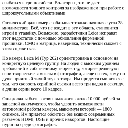
сгибаться в три погибели. Во-вторых, это не дает
возможности точного контроля за изображением при работе с
широкоугольными объективами.
Оптический дальномер срабатывает только начиная с угла 28
миллиметров. Всё, что не входит в эту область, становится
игрой в угадайку. Возможно, разработчики Leica исправят
этот недостаток с помощью обновления фирменной
прошивки. CMOS-матрица, наверняка, технически сможет с
этим справиться.
Но камера Leica M (Typ 262) ориентирована в основном на
конкретную целевую группу. На людей с высоким уровнем
требований к собственному творчеству, которые реализуют
свои творческие замыслы в фотографии, а еще на тех, кому по
душе приятный тихий звук затвора. Им придется смириться с
тем, что скорость серийной съемки всего три кадра в секунду,
а длина серии всего 10 кадров.
Они должны быть готовы выложить около 10 000 рублей за
запасной аккумулятор, чтобы удвоить возможности
автономной работы камеры, максимум которой — 1800
снимков. Им придется обойтись без всяких современных
разъемов HDMI, USB и прочих наворотов. Настоящие
пуристы среди фотографов.