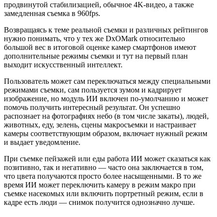
продвинутой стабилизацией, обычное 4K-видео, а также
замедленная съемка в 960fps.
Возвращаясь к теме реальной съемки и различных рейтингов
нужно понимать, что у тех же DxOMark относительно
большой вес в итоговой оценке камер смартфонов имеют
дополнительные режимы съемки и тут на первый план
выходит искусственный интеллект.
Пользователь может сам переключаться между специальными
режимами съемки, сам пользуется зумом и кадрирует
изображение, но модуль ИИ включен по-умолчанию и может
помочь получить интересный результат. Он успешно
распознает на фотографиях небо (в том числе закаты), людей,
животных, еду, зелень, сцены макросъемки и настраивает
камеры соответствующим образом, включает нужный режим
и выдает уведомление.
При съемке пейзажей или еды работа ИИ может сказаться как
позитивно, так и негативно — часто она заключается в том,
что цвета получаются просто более насыщенными. В то же
время ИИ может переключить камеру в режим макро при
съемке насекомых или включить портретный режим, если в
кадре есть люди — снимок получится однозначно лучше.