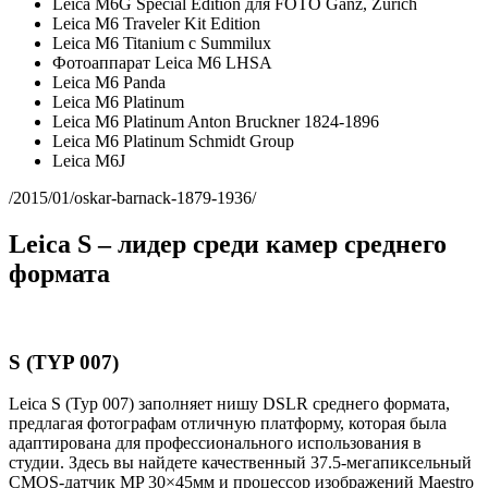
Leica M6G Special Edition для FOTO Ganz, Zurich
Leica M6 Traveler Kit Edition
Leica M6 Titanium с Summilux
Фотоаппарат Leica M6 LHSA
Leica M6 Panda
Leica M6 Platinum
Leica M6 Platinum Anton Bruckner 1824-1896
Leica M6 Platinum Schmidt Group
Leica M6J
/2015/01/oskar-barnack-1879-1936/
Leica S – лидер среди камер среднего
формата
S (TYP 007)
Leica S (Typ 007) заполняет нишу DSLR среднего формата,
предлагая фотографам отличную платформу, которая была
адаптирована для профессионального использования в
студии. Здесь вы найдете качественный 37.5-мегапиксельный
CMOS-датчик MP 30×45мм и процессор изображений Maestro