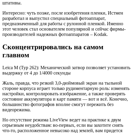
штативы.
Интересно: чуть позже, после изобретения пленки, Истмен
разработал и выпустил специальный фотоаппарат,
предназначенный для работы с рулонной пленкой. Именно
этот человек стал основателем популярной и сейчас фирмы-
производителей надежных фотоаппаратов – Kodak.
Сконцентрировались на самом
главном
Leica M (Typ 262): Механический затвор позволяет установить
выдержку от 4 до 1/4000 секунды
Жаль, правда, что резкий 3,0-дюймовый экран на тыльной
стороне корпуса играет только рудиментарную роль: изменять
настройки, контролировать изображение, а также проверять
состояние аккумулятора и карт памяти —­ вот и всё. Конечно,
большинство фотографов вполне смогут пережить без
видеорежима.
Но отсутствие режима LiveView ведет на практике к двум
серьезным неудобствам: во-первых, если вы захотите снять
что-то, расположенное невысоко над землей, вам придется