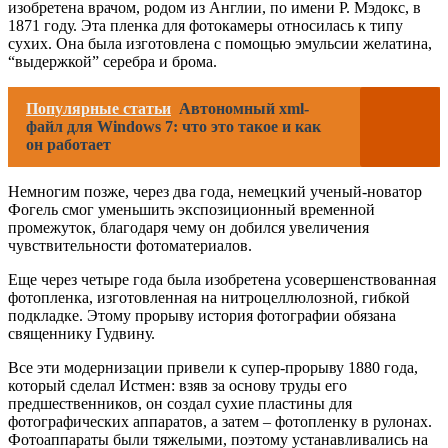
изобретена врачом, родом из Англии, по имени Р. Мэдокс, в
1871 году. Эта пленка для фотокамеры относилась к типу
сухих. Она была изготовлена с помощью эмульсии желатина,
“выдержкой” серебра и брома.
Популярные статьи
Автономный xml-
файл для Windows 7: что это такое и как
он работает
Немногим позже, через два года, немецкий ученый-новатор
Фогель смог уменьшить экспозиционный временной
промежуток, благодаря чему он добился увеличения
чувствительности фотоматериалов.
Еще через четыре года была изобретена усовершенствованная
фотопленка, изготовленная на нитроцеллюлозной, гибкой
подкладке. Этому прорыву история фотографии обязана
священнику Гудвину.
Все эти модернизации привели к супер-прорыву 1880 года,
который сделал Истмен: взяв за основу труды его
предшественников, он создал сухие пластины для
фотографических аппаратов, а затем – фотопленку в рулонах.
Фотоаппараты были тяжелыми, поэтому устанавливались на