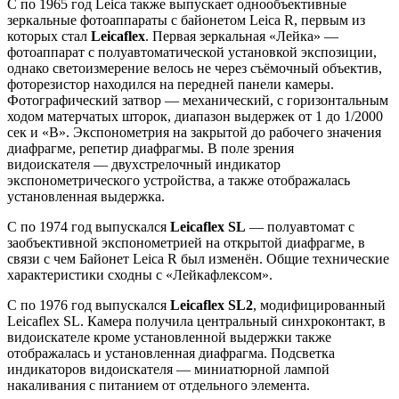
С по 1965 год Leica также выпускает однообъективные
зеркальные фотоаппараты с байонетом Leica R, первым из
которых стал
Leicaflex
. Первая зеркальная «Лейка» —
фотоаппарат с полуавтоматической установкой экспозиции,
однако светоизмерение велось не через съёмочный объектив,
фоторезистор находился на передней панели камеры.
Фотографический затвор — механический, с горизонтальным
ходом матерчатых шторок, диапазон выдержек от 1 до 1/2000
сек и «В». Экспонометрия на закрытой до рабочего значения
диафрагме, репетир диафрагмы. В поле зрения
видоискателя — двухстрелочный индикатор
экспонометрического устройства, а также отображалась
установленная выдержка.
С по 1974 год выпускался
Leicaflex SL
— полуавтомат с
заобъективной экспонометрией на открытой диафрагме, в
связи с чем Байонет Leica R был изменён. Общие технические
характеристики сходны с «Лейкафлексом».
С по 1976 год выпускался
Leicaflex SL2
, модифицированный
Leicaflex SL. Камера получила центральный синхроконтакт, в
видоискателе кроме установленной выдержки также
отображалась и установленная диафрагма. Подсветка
индикаторов видоискателя — миниатюрной лампой
накаливания с питанием от отдельного элемента.