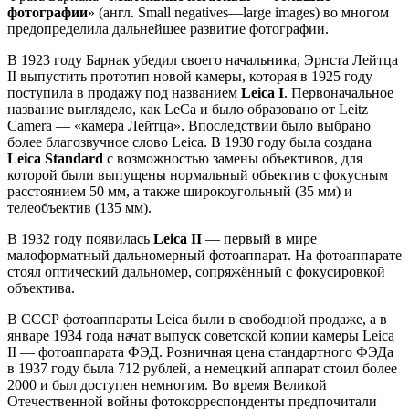
фотографии
» (англ. Small negatives—large images) во многом
предопределила дальнейшее развитие фотографии.
В 1923 году Барнак убедил своего начальника, Эрнста Лейтца
II выпустить прототип новой камеры, которая в 1925 году
поступила в продажу под названием
Leica I
. Первоначальное
название выглядело, как LeCa и было образовано от Leitz
Camera — «камера Лейтца». Впоследствии было выбрано
более благозвучное слово Leica. В 1930 году была создана
Leica Standard
с возможностью замены объективов, для
которой были выпущены нормальный объектив с фокусным
расстоянием 50 мм, а также широкоугольный (35 мм) и
телеобъектив (135 мм).
В 1932 году появилась
Leica II
— первый в мире
малоформатный дальномерный фотоаппарат. На фотоаппарате
стоял оптический дальномер, сопряжённый с фокусировкой
объектива.
В СССР фотоаппараты Leica были в свободной продаже, а в
январе 1934 года начат выпуск советской копии камеры Leica
II — фотоаппарата ФЭД. Розничная цена стандартного ФЭДа
в 1937 году была 712 рублей, а немецкий аппарат стоил более
2000 и был доступен немногим. Во время Великой
Отечественной войны фотокорреспонденты предпочитали