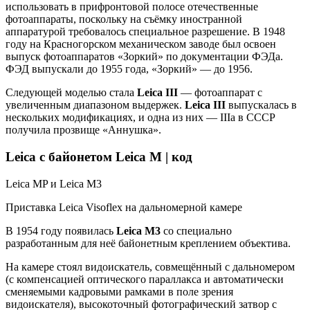
использовать в прифронтовой полосе отечественные
фотоаппараты, поскольку на съёмку иностранной
аппаратурой требовалось специальное разрешение. В 1948
году на Красногорском механическом заводе был освоен
выпуск фотоаппаратов «Зоркий» по документации ФЭДа.
ФЭД выпускали до 1955 года, «Зоркий» — до 1956.
Следующей моделью стала
Leica III
— фотоаппарат с
увеличенным диапазоном выдержек.
Leica III
выпускалась в
нескольких модификациях, и одна из них — IIIа в СССР
получила прозвище «Аннушка».
Leica с байонетом Leica M | код
Leica MP и Leica M3
Приставка Leica Visoflex на дальномерной камере
В 1954 году появилась
Leica M3
со специально
разработанным для неё байонетным креплением объектива.
На камере стоял видоискатель, совмещённый с дальномером
(с компенсацией оптического параллакса и автоматически
сменяемыми кадровыми рамками в поле зрения
видоискателя), высокоточный фотографический затвор с