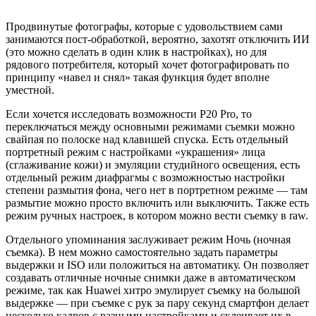
Продвинутые фотографы, которые с удовольствием сами
занимаются пост-обработкой, вероятно, захотят отключить ИИ
(это можно сделать в один клик в настройках), но для
рядового потребителя, который хочет фотографировать по
принципу «навел и снял» такая функция будет вполне
уместной.
Если хочется исследовать возможности P20 Pro, то
переключаться между основными режимами съемки можно
свайпая по полоске над клавишей спуска. Есть отдельный
портретный режим с настройками «украшения» лица
(сглаживание кожи) и эмуляции студийного освещения, есть
отдельный режим диафрагмы с возможностью настройки
степени размытия фона, чего нет в портретном режиме — там
размытие можно просто включить или выключить. Также есть
режим ручных настроек, в котором можно вести съемку в raw.
Отдельного упоминания заслуживает режим Ночь (ночная
съемка). В нем можно самостоятельно задать параметры
выдержки и ISO или положиться на автоматику. Он позволяет
создавать отличные ночные снимки даже в автоматическом
режиме, так как Huawei хитро эмулирует съемку на большой
выдержке — при съемке с рук за пару секунд смартфон делает
несколько кадров с разными настройками и склеивает их в