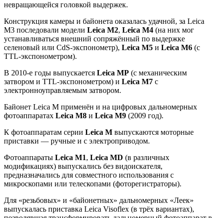
невращающейся головкой выдержек.
Конструкция камеры и байонета оказалась удачной, за Leica
M3 последовали модели
Leica M2
,
Leica M4
(на них мог
устанавливаться внешний сопряжённый по выдержке
селеновый или CdS-экспонометр),
Leica M5
и
Leica M6
(с
TTL-экспонометром).
В 2010-е годы выпускается
Leica MP
(с механическим
затвором и TTL-экспонометром) и
Leica M7
с
электронноуправляемым затвором.
Байонет Leica M применён и на цифровых дальномерных
фотоаппаратах
Leica M8
и
Leica M9
(2009 год).
К фотоаппаратам серии
Leica M
выпускаются моторные
приставки — ручные и с электроприводом.
Фотоаппараты
Leica M1
,
Leica MD
(в различных
модификациях) выпускались без видоискателя,
предназначались для совместного использования с
микроскопами или телескопами (фоторегистраторы).
Для «резьбовых» и «байонетных» дальномерных «Леек»
выпускалась приставка Leica Visoflex (в трёх вариантах),
позволявшая трансформировать дальномерный фотоаппарат в