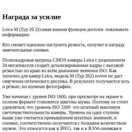
Награда за усилие
Leica M (Typ 26 2):самая важная функция дисплея ­ показывать
информацию
Кто сможет идеально настроить резкость, получит в награду
замечательные снимки.
Полнокадровая матрица CMOS камеры Leica с разрешением
24 мегапикселя создаёт детализированные кадры с высокой
резкостью по краю во всём диапазоне значения ISO. Как
типично для камер Leica, модель M (Typ 262) почти не дает
смягчения оптического рисунка. В результате получаются хоть
и резкие, но шумные фотографии.
Уже начиная с уровня ISO 1600, при просмотре на экране в
полном формате становятся заметны шумы. Поэтому не стоит
удивляться, что уровень ISO 3200 ­ это штатный максимум
светочувствительности камеры. Уровень на одну ступень
выше уже считается превышением штатных значений, и
снимки, соответственно получаются с большим количеством
шумов. Это относится как к JPEG, так и к RAW-снимкам в