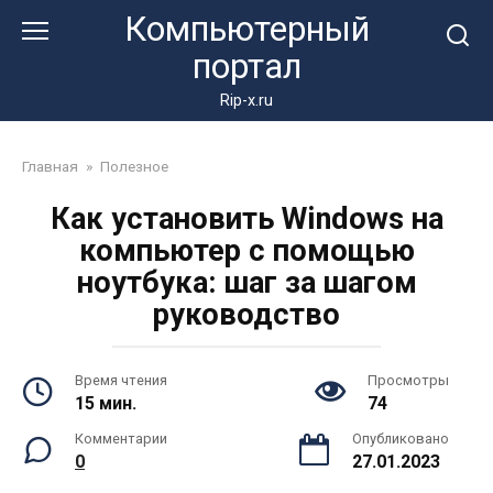
Перейти
Компьютерный
к
портал
контенту
Rip-x.ru
Главная
»
Полезное
Как установить Windows на
компьютер с помощью
ноутбука: шаг за шагом
руководство
Время чтения
Просмотры
15 мин.
74
Комментарии
Опубликовано
0
27.01.2023