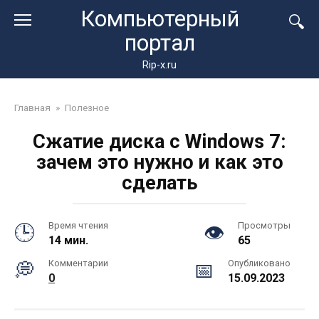
Перейти
Компьютерный
к
портал
контенту
Rip-x.ru
Главная
»
Полезное
Сжатие диска с Windows 7:
зачем это нужно и как это
сделать
Время чтения
Просмотры
14 мин.
65
Комментарии
Опубликовано
0
15.09.2023