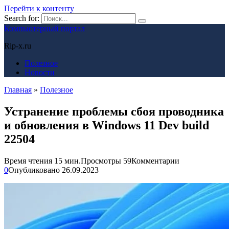
Перейти к контенту
Search for:
Компьютерный портал
Rip-x.ru
Полезное
Новости
Главная
»
Полезное
Устранение проблемы сбоя проводника
и обновления в Windows 11 Dev build
22504
Время чтения
15 мин.
Просмотры
59
Комментарии
0
Опубликовано
26.09.2023