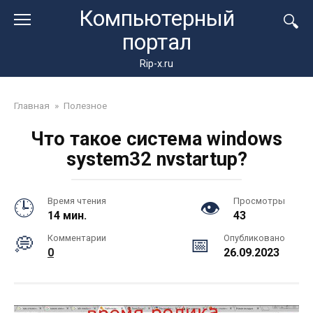
Перейти
Компьютерный
к
портал
контенту
Rip-x.ru
Главная
»
Полезное
Что такое система windows
system32 nvstartup?
Время чтения
Просмотры
14 мин.
43
Комментарии
Опубликовано
0
26.09.2023