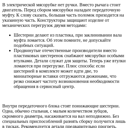
В электрической мясорубке нет ручки. Вместо рычага стоит
двигатель. Перед сбором мясорубки наладьте передаточную
муфту. К слову сказать, большая часть поломок приходится на
указанную часть. Конструкторы защищают изделие от
механических перегрузок двумя методами:
Шестерни делают из пластика, при заклинивании вала
муфта ломается. Об этом помните, не допускайте
подобных ситуаций.
Продвинутые отечественные производители вместо
пластиковых шестеренок снабжают мясорубки особыми
втулками. Детали служат для защиты. Теперь уже втулки
ломаются при перегрузке. Плюс способа: если
шестерней в комплекте может идти две, то
миниатюрные вставки отгружаются дюжинами, что
резко снижает частоту возникновения необходимости
обращения в сервисный центр.
Внутри передаточного блока стоят понижающие шестерни.
Одна, обычно стальная, с малым количеством зубцов,
скромного диаметра, насаживается на вал неподвижно. Без
специальных приспособлений разнять сборку получится лишь
в тисках. Рекомендуется детали предварительно прогреть.