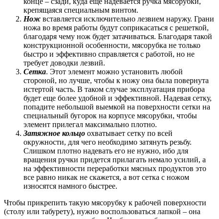
конце – сзади, куда еще надевается ручка мясорубки,
крепящаяся специальным винтом.
Нож
вставляется исключительно лезвием наружу. Грани
ножа во время работы будут соприкасаться с решеткой,
благодаря чему нож будет затачиваться. Благодаря такой
конструкционной особенности, мясорубка не только
быстро и эффективно справляется с работой, но не
требует доводки лезвий.
Сетка
. Этот элемент можно установить любой
стороной, но лучше, чтобы к ножу она была повернута
истертой часть. В таком случае эксплуатация прибора
будет еще более удобной и эффективной. Надевая сетку,
попадите небольшой выемкой на поверхности сетки на
специальный бугорок на корпусе мясорубки, чтобы
элемент прилегал максимально плотно.
Затяжное кольцо
охватывает сетку по всей
окружности, для чего необходимо затянуть резьбу.
Слишком плотно надевать его не нужно, ибо для
вращения ручки придется прилагать немало усилий, а
на эффективности переработки мясных продуктов это
все равно никак не скажется, а вот сетка с ножом
износятся намного быстрее.
Чтобы прикрепить такую мясорубку к рабочей поверхности
(столу или табурету), нужно воспользоваться лапкой – она