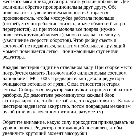
жесткого мяса приходится прилагать усилие побольше. Две
величины обратно пропорциональны друг другу. Обе
повышаются с увеличением мощности. Старается
производитель, чтобы мясорубка работала подольше
(потребуется потребление снизить, иначе обмотки быстро
перегреются), да при этом молола все подряд (нужно
повысить крутящий момент), много выдавала в минуту
(увеличение скорости оборотов). Чтоб рыбку съесть и
косточкой не подавиться, заплатим побольше, а крутящий
момент повышается легко – понижающими ступенями
редуктора.
Каждая шестерня сидит на отдельном валу. При сборке место
потребуется смазать Литолом либо силиконовым составом
наподобие ПМС 1000. Предварительно детали редуктора
очищаются ветошью от грязи. Сюда относится и старая
смазка. Собирается редуктор мясорубки в процессе обратном
разборке. До демонтажа рекомендуется каждый блок
фотографировать, чтобы не забыть, что куда ставится. Каждая
шестерня надевается аккуратно, потом повращаем механизм
рукой (при выключенном питании, разумеется)
Обратите внимание, какую силу приходится прикладывать на
уровне шнека. Редуктор понижающий поставлен, чтобы
увеличить крутящий момент мясорубки