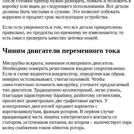
После готовки прибор нужно разобрать, помыть и положить в
коробку или ящик до следующего использования. Все детали
должны быть чистыми и сухими. Это позволит избежать
коррозии и продлит срок эксплуатации устройства.
Если есть уверенность в том, что все детали прикреплены
правильно, но продукты по-прежнему не измельчаются, то
есть смысл проверить качество заточки ножей.
Чиним двигатели переменного тока
Мясорубка вскрыта, начинаем осматривать двигатель.
Необходимо померить резистивное входное сопротивление.
Если в схеме виднеется конденсатор, определим как обрыв,
неверно истолковывают, считая поломкой. Чтобы
самостоятельно починить мясорубку, уточните предлагаемый
тип двигателя. Традиционно коллекторный, легко узнать,
благодаря характерному барабану, разбитому сегментами,
прилегают диаметрально две графитовые щетки. У
асинхронных двигателей продают варианты с
короткозамкнутым, фазным ротором. В первом случае
вращающаяся часть лишена электрического контакта со
статором, источником питания, во втором – наличествует пара
колец снабжения током обмоток ротора.