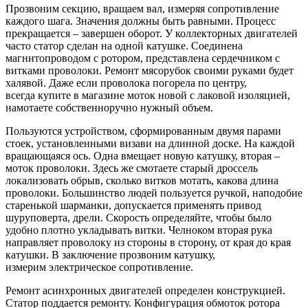
Прозвоним секцию, вращаем вал, измеряя сопротивление
каждого шага. Значения должны быть равными. Процесс
прекращается – завершен оборот. У коллекторных двигателей
часто статор сделан на одной катушке. Соединена
магнитопроводом с ротором, представлена сердечником с
витками проволоки. Ремонт мясорубок своими руками будет
халявой. Даже если проволока погорела по центру,
всегда купите в магазине моток новой с лаковой изоляцией,
намотаете собственноручно нужный объем.
Пользуются устройством, сформированным двумя парами
стоек, установленными визави на длинной доске. На каждой
вращающаяся ось. Одна вмещает новую катушку, вторая –
моток проволоки. Здесь же смотаете старый дроссель
локализовать обрыв, сколько витков мотать, какова длина
проволоки. Большинство людей пользуется ручкой, наподобие
старенькой шарманки, допускается применять привод
шуруповерта, дрели. Скорость определяйте, чтобы было
удобно плотно укладывать витки. Челноком вторая рука
направляет проволоку из стороны в сторону, от края до края
катушки. В заключение прозвоним катушку,
измерим электрическое сопротивление.
Ремонт асинхронных двигателей определен конструкцией.
Статор поддается ремонту. Конфигурация обмоток ротора