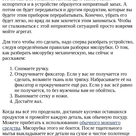
испортится и в устройстве образуется неприятный запах. А
потом он будет передаваться и другим продуктам, которые вы
будете этим прибором перерабатывать. Конечно, убрать его
будет легко, но вряд ли вам захочется этим заниматься. Чтобы
не сталкиваться с этой неприятной ситуацией просто вовремя
мойте агрегат.
Для того чтобы это сделать, надо сперва разобрать устройство,
следуя определённым правилам разборки мясорубки. О том,
как разбирать мясорубку механическую, мы сейчас и
расскажем:
Снимаете ручку.
Откручиваете фиксатор. Если у вас не получается это
сделать, возьмите ткань или тряпку. Набрасываете её на
фиксатор и прокручиваете ещё раз. Если у вас всё равно
не получается, то без мужчины вам не обойтись.
Вынимаете сетку и ножи.
Достаёте вал.
Когда вы всё это проделали, достаньте кусочки оставшихся
продуктов и промойте каждую деталь, как обычную посуду.
Можете прибегать к использованию
обычного моющего
средства
. Мясорубка этого не боится. После тщательного
мытья выкладываете все детали на сухое и чистое полотенце