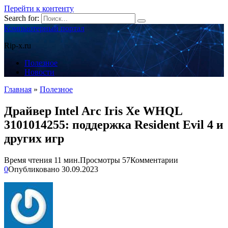
Перейти к контенту
Search for:
Компьютерный портал
Rip-x.ru
Полезное
Новости
Главная
»
Полезное
Драйвер Intel Arc Iris Xe WHQL
3101014255: поддержка Resident Evil 4 и
других игр
Время чтения
11 мин.
Просмотры
57
Комментарии
0
Опубликовано
30.09.2023