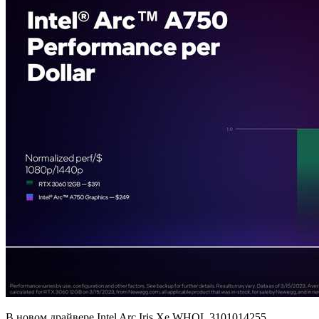
В новом драйвере Intel Arc Iris Xe WHQL 3101014255