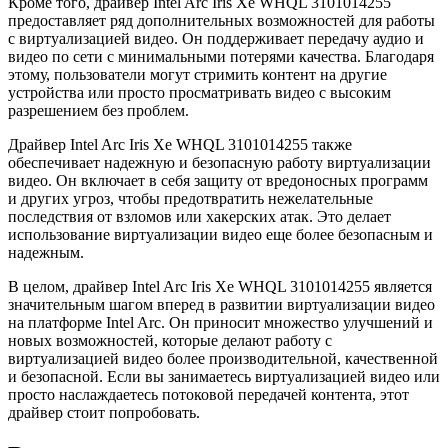
Кроме того, драйвер Intel Arc Iris Xe WHQL 3101014255
предоставляет ряд дополнительных возможностей для работы
с виртуализацией видео. Он поддерживает передачу аудио и
видео по сети с минимальными потерями качества. Благодаря
этому, пользователи могут стримить контент на другие
устройства или просто просматривать видео с высоким
разрешением без проблем.
Драйвер Intel Arc Iris Xe WHQL 3101014255 также
обеспечивает надежную и безопасную работу виртуализации
видео. Он включает в себя защиту от вредоносных программ
и других угроз, чтобы предотвратить нежелательные
последствия от взломов или хакерских атак. Это делает
использование виртуализации видео еще более безопасным и
надежным.
В целом, драйвер Intel Arc Iris Xe WHQL 3101014255 является
значительным шагом вперед в развитии виртуализации видео
на платформе Intel Arc. Он приносит множество улучшений и
новых возможностей, которые делают работу с
виртуализацией видео более производительной, качественной
и безопасной. Если вы занимаетесь виртуализацией видео или
просто наслаждаетесь потоковой передачей контента, этот
драйвер стоит попробовать.