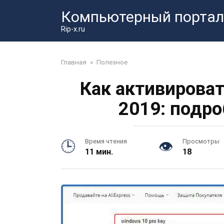
Перейти
Компьютерный портал
к
контенту
Rip-x.ru
Главная
»
Полезное
Как активироват
2019: подр
Время чтения
Просмотры
11 мин.
18