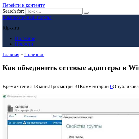
Перейти к контенту
Search for:
Компьютерный портал
Rip-x.ru
Полезное
Новости
Главная
»
Полезное
Как объединить сетевые адаптеры в Wi
Время чтения
13 мин.
Просмотры
31
Комментарии
0
Опубликова