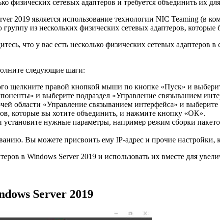
лько физических сетевых адаптеров и требуется объединить их дл
ver 2019 является использование технологии NIC Teaming (в ко
 группу из нескольких физических сетевых адаптеров, которые б
итесь, что у вас есть несколько физических сетевых адаптеров в
полните следующие шаги:
того щелкните правой кнопкой мыши по кнопке «Пуск» и выберит
омпоненты» и выберите подраздел «Управление связыванием инте
чей области «Управление связыванием интерфейса» и выберите п
ов, которые вы хотите объединить, и нажмите кнопку «ОК».
 и установите нужные параметры, например режим сборки пакетов
ванию. Вы можете присвоить ему IP-адрес и прочие настройки, к
теров в Windows Server 2019 и использовать их вместе для увел
dows Server 2019