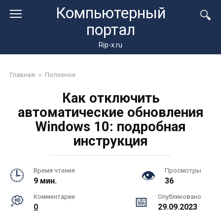
Перейти
Компьютерный
к
портал
контенту
Rip-x.ru
Главная
»
Полезное
Как отключить
автоматические обновления
Windows 10: подробная
инструкция
Время чтения
Просмотры
9 мин.
36
Комментарии
Опубликовано
0
29.09.2023