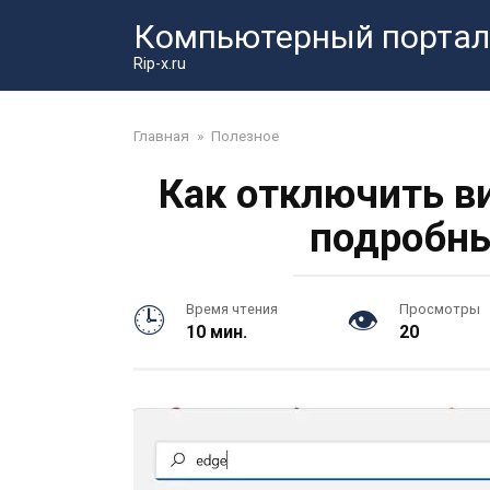
Перейти
Компьютерный портал
к
контенту
Rip-x.ru
Главная
»
Полезное
Как отключить в
подробны
Время чтения
Просмотры
10 мин.
20