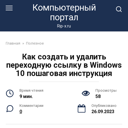
Перейти
Компьютерный
к
портал
контенту
Rip-x.ru
Главная
»
Полезное
Как создать и удалить
переходную ссылку в Windows
10 пошаговая инструкция
Время чтения
Просмотры
9 мин.
58
Комментарии
Опубликовано
0
26.09.2023