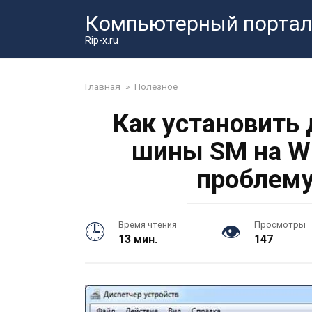
Перейти
Компьютерный портал
к
контенту
Rip-x.ru
Главная
»
Полезное
Как установить
шины SM на Wi
проблему
Время чтения
Просмотры
13 мин.
147