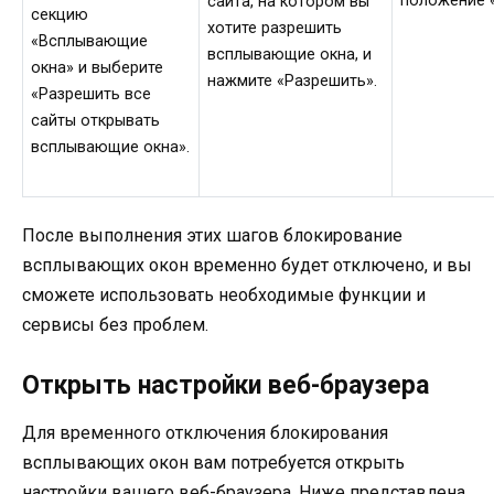
положение 
сайта, на котором вы
секцию
хотите разрешить
«Всплывающие
всплывающие окна, и
окна» и выберите
нажмите «Разрешить».
«Разрешить все
сайты открывать
всплывающие окна».
После выполнения этих шагов блокирование
всплывающих окон временно будет отключено, и вы
сможете использовать необходимые функции и
сервисы без проблем.
Открыть настройки веб-браузера
Для временного отключения блокирования
всплывающих окон вам потребуется открыть
настройки вашего веб-браузера. Ниже представлена