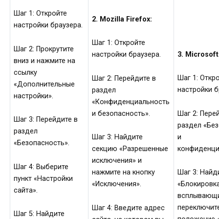
Шаг 1: Откройте
2. Mozilla Firefox:
настройки браузера.
Шаг 1: Откройте
Шаг 2: Прокрутите
3. Microsof
настройки браузера.
вниз и нажмите на
ссылку
Шаг 1: Откр
Шаг 2: Перейдите в
«Дополнительные
настройки б
раздел
настройки».
«Конфиденциальность
и безопасность».
Шаг 2: Пере
Шаг 3: Перейдите в
раздел «Бе
раздел
и
Шаг 3: Найдите
«Безопасность».
конфиденци
секцию «Разрешенные
исключения» и
Шаг 4: Выберите
нажмите на кнопку
Шаг 3: Найд
пункт «Настройки
«Исключения».
«Блокировк
сайта».
всплывающи
переключите
Шаг 4: Введите адрес
Шаг 5: Найдите