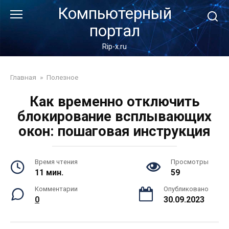
Перейти
Компьютерный
к
портал
контенту
Rip-x.ru
Главная
»
Полезное
Как временно отключить
блокирование всплывающих
окон: пошаговая инструкция
Время чтения
Просмотры
11 мин.
59
Комментарии
Опубликовано
0
30.09.2023