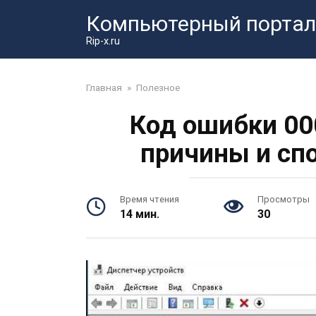
Перейти
Компьютерный портал
к
контенту
Rip-x.ru
Главная
»
Полезное
Код ошибки 00
причины и сп
Время чтения
Просмотры
14 мин.
30