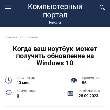
Перейти
Компьютерный
к
портал
контенту
Rip-x.ru
Главная
»
Полезное
Когда ваш ноутбук может
получить обновление на
Windows 10
Время чтения
Просмотры
13 мин.
56
Комментарии
Опубликовано
0
28.09.2023