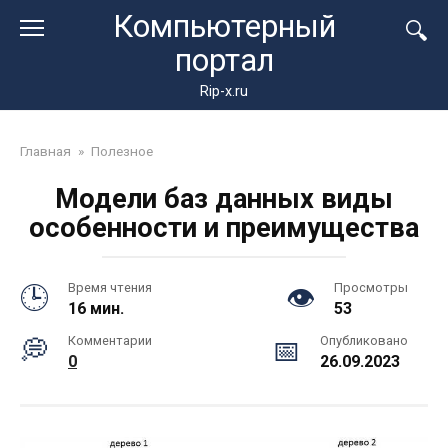
Перейти
Компьютерный
к
портал
контенту
Rip-x.ru
Главная
»
Полезное
Модели баз данных виды
особенности и преимущества
Время чтения
Просмотры
16 мин.
53
Комментарии
Опубликовано
0
26.09.2023