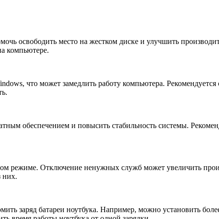
очь освободить место на жестком диске и улучшить производит
а компьютере.
ndows, что может замедлить работу компьютера. Рекомендуется
ь.
тным обеспечением и повысить стабильность системы. Рекоменд
вом режиме. Отключение ненужных служб может увеличить произ
 них.
ить заряд батареи ноутбука. Например, можно установить боле
ть время работы ноутбука от одной зарядки.