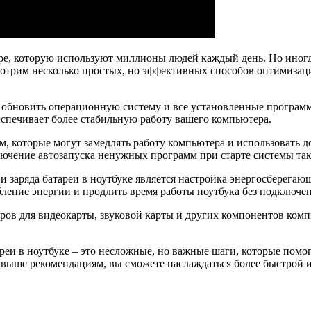
ре, которую используют миллионы людей каждый день. Но иногда
ссмотрим несколько простых, но эффективных способов оптимизац
я обновить операционную систему и все установленные програм
спечивает более стабильную работу вашего компьютера.
м, которые могут замедлять работу компьютера и использовать 
ючение автозапуска ненужных программ при старте системы так
 заряда батареи в ноутбуке является настройка энергосберега
ление энергии и продлить время работы ноутбука без подключен
веров для видеокарты, звуковой карты и других компонентов ко
ареи в ноутбуке – это несложные, но важные шаги, которые пом
м выше рекомендациям, вы сможете наслаждаться более быстрой 