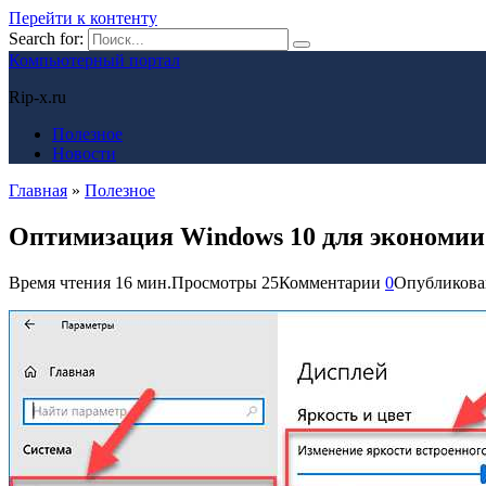
Перейти к контенту
Search for:
Компьютерный портал
Rip-x.ru
Полезное
Новости
Главная
»
Полезное
Оптимизация Windows 10 для экономии 
Время чтения
16 мин.
Просмотры
25
Комментарии
0
Опубликова