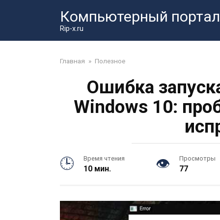
Перейти
Компьютерный портал
к
контенту
Rip-x.ru
Главная
»
Полезное
Ошибка запуска 
Windows 10: проб
исп
Время чтения
Просмотры
10 мин.
77