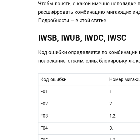
Чтобы понять, о какой именно неполадке п
расшифровать комбинацию мигающих инди
Подробности — в этой статье.
IWSB, IWUB, IWDC, IWSC
Код ошибки определяется по комбинации 
полоскание, отжим, слив, блокировку люка
Код ошибки
Номер мигаю
F01
1.
F02
2.
F03
1,2.
F04
3.