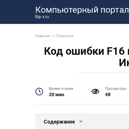
Перейти
Компьютерный портал
к
контенту
Rip-x.ru
Главная
»
Полезное
Код ошибки F16 
И
Время чтения
Просмотры
20 мин.
48
Содержание