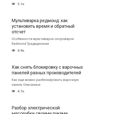
5.1к.
Мультиварка редмонд: как
установить время и обратный
отсчет
Особенности мультиварок-скороварок
Redmond Традиционная
4.9к.
Как снять блокировку с варочных
панелей разных производителей
Как еще можно разблокировать варочную
панель Описанные
4.7к.
Разбор электрической
мясорубки своими руками