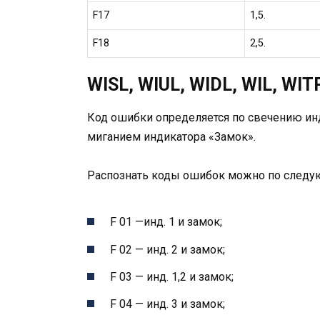
F17
1,5.
F18
2,5.
WISL, WIUL, WIDL, WIL, WIT
Код ошибки определяется по свечению инд
миганием индикатора «Замок».
Распознать коды ошибок можно по след
F 01 —инд. 1 и замок;
F 02 — инд. 2 и замок;
F 03 — инд. 1,2 и замок;
F 04 — инд. 3 и замок;