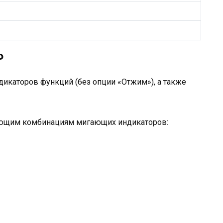
P
икаторов функций (без опции «Отжим»), а также
ующим комбинациям мигающих индикаторов: