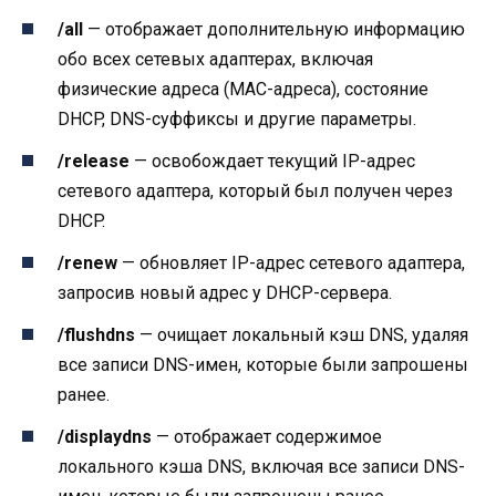
/all
— отображает дополнительную информацию
обо всех сетевых адаптерах, включая
физические адреса (MAC-адреса), состояние
DHCP, DNS-суффиксы и другие параметры.
/release
— освобождает текущий IP-адрес
сетевого адаптера, который был получен через
DHCP.
/renew
— обновляет IP-адрес сетевого адаптера,
запросив новый адрес у DHCP-сервера.
/flushdns
— очищает локальный кэш DNS, удаляя
все записи DNS-имен, которые были запрошены
ранее.
/displaydns
— отображает содержимое
локального кэша DNS, включая все записи DNS-