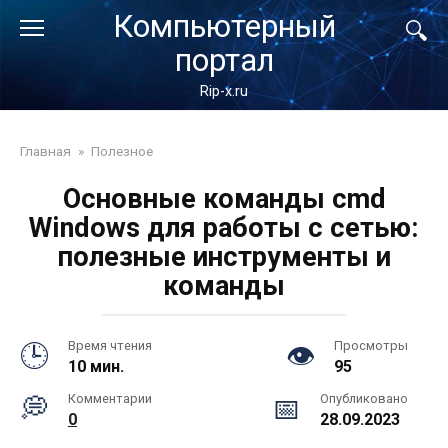
Перейти
Компьютерный
к
портал
контенту
Rip-x.ru
Главная
»
Полезное
Основные команды cmd
Windows для работы с сетью:
полезные инструменты и
команды
Время чтения
Просмотры
10 мин.
95
Комментарии
Опубликовано
0
28.09.2023