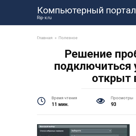
Перейти
Компьютерный портал
к
контенту
Rip-x.ru
Главная
»
Полезное
Решение про
подключиться 
открыт 
Время чтения
Просмотры
11 мин.
93