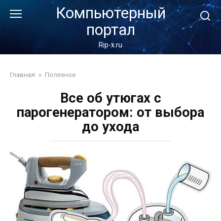
Перейти
Компьютерный
к
портал
контенту
Rip-x.ru
Главная
»
Полезное
Все об утюгах с
парогенератором: от выбора
до ухода