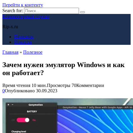
Перейти к контенту
Search for:
Компьютерный портал
Rip-x.ru
Полезное
Новости
Главная
»
Полезное
Зачем нужен эмулятор Windows и как
он работает?
Время чтения
10 мин.
Просмотры
70
Комментарии
0
Опубликовано
30.09.2023