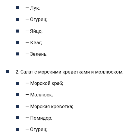
— Лук;
— Огурец;
— Яйцо;
— Квас;
— Зелень.
2. Салат с морскими креветками и моллюском:
— Морской краб;
— Моллюск;
— Морская креветка;
— Помидор;
— Огурец;