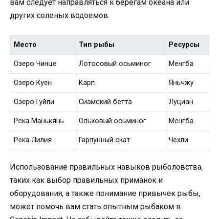
вам следует направляться к берегам океана или
других соленых водоемов.
Место
Тип рыбы
Ресурсы
Озеро Чинце
Лотосовый осьминог
Менгба
Озеро Куен
Карп
Яньчжу
Озеро Гуйли
Сиамский бетта
Луциан
Река Манькянь
Ольховый осьминог
Менгба
Река Лилия
Гарпунный скат
Чехли
Использование правильных навыков рыболовства,
таких как выбор правильных приманок и
оборудования, а также понимание привычек рыбы,
может помочь вам стать опытным рыбаком в