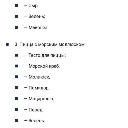
— Сыр;
— Зелень;
— Майонез.
3. Пицца с морским моллюском:
— Тесто для пиццы;
— Морской краб;
— Моллюск;
— Помидор;
— Моцарелла;
— Перец;
— Зелень.