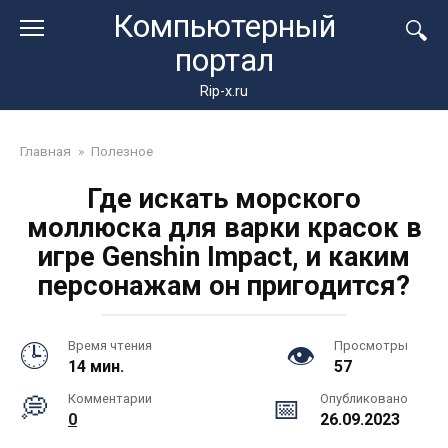
Перейти
Компьютерный
к
портал
контенту
Rip-x.ru
Главная
»
Полезное
Где искать морского
моллюска для варки красок в
игре Genshin Impact, и каким
персонажам он пригодится?
Время чтения
Просмотры
14 мин.
57
Комментарии
Опубликовано
0
26.09.2023