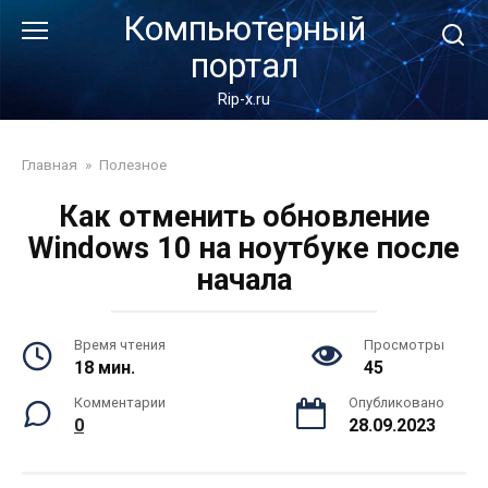
Перейти
Компьютерный
к
портал
контенту
Rip-x.ru
Главная
»
Полезное
Как отменить обновление
Windows 10 на ноутбуке после
начала
Время чтения
Просмотры
18 мин.
45
Комментарии
Опубликовано
0
28.09.2023