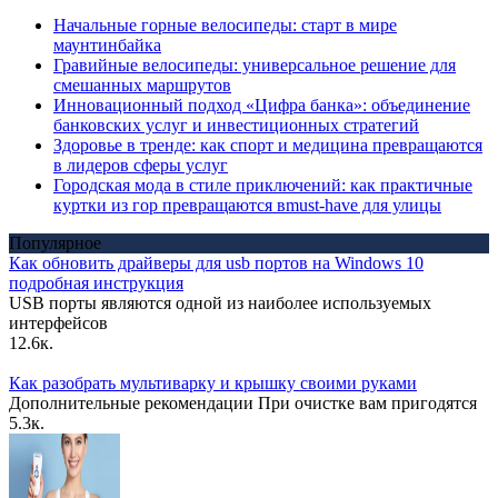
Начальные горные велосипеды: старт в мире
маунтинбайка
Гравийные велосипеды: универсальное решение для
смешанных маршрутов
Инновационный подход «Цифра банка»: объединение
банковских услуг и инвестиционных стратегий
Здоровье в тренде: как спорт и медицина превращаются
в лидеров сферы услуг
Городская мода в стиле приключений: как практичные
куртки из гор превращаются вmust-have для улицы
Популярное
Как обновить драйверы для usb портов на Windows 10
подробная инструкция
USB порты являются одной из наиболее используемых
интерфейсов
12.6к.
Как разобрать мультиварку и крышку своими руками
Дополнительные рекомендации При очистке вам пригодятся
5.3к.