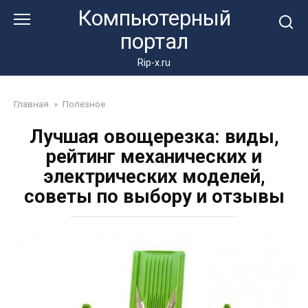
Перейти
Компьютерный
к
портал
контенту
Rip-x.ru
Главная
»
Полезное
Лучшая овощерезка: виды,
рейтинг механических и
электрических моделей,
советы по выбору и отзывы