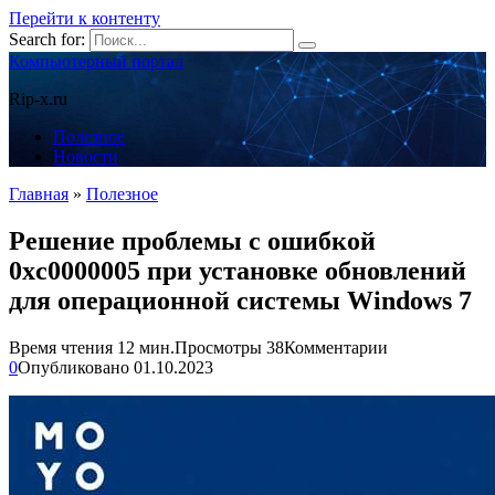
Перейти к контенту
Search for:
Компьютерный портал
Rip-x.ru
Полезное
Новости
Главная
»
Полезное
Решение проблемы с ошибкой
0xc0000005 при установке обновлений
для операционной системы Windows 7
Время чтения
12 мин.
Просмотры
38
Комментарии
0
Опубликовано
01.10.2023