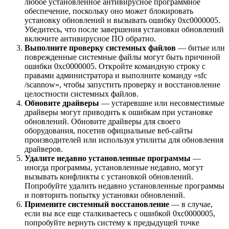
любое установленное антивирусное программное
обеспечение, поскольку оно может блокировать
установку обновлений и вызывать ошибку 0xc0000005.
Убедитесь, что после завершения установки обновлений
включите антивирусное ПО обратно.
Выполните проверку системных файлов
— битые или
поврежденные системные файлы могут быть причиной
ошибки 0xc0000005. Откройте командную строку с
правами администратора и выполните команду «sfc
/scannow», чтобы запустить проверку и восстановление
целостности системных файлов.
Обновите драйверы
— устаревшие или несовместимые
драйверы могут приводить к ошибкам при установке
обновлений. Обновите драйверы для своего
оборудования, посетив официальные веб-сайты
производителей или используя утилиты для обновления
драйверов.
Удалите недавно установленные программы
—
иногда программы, установленные недавно, могут
вызывать конфликты с установкой обновлений.
Попробуйте удалить недавно установленные программы
и повторить попытку установки обновлений.
Примените системный восстановление
— в случае,
если вы все еще сталкиваетесь с ошибкой 0xc0000005,
попробуйте вернуть систему к предыдущей точке